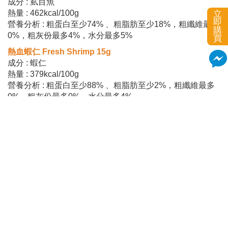
成分 : 虱目魚
熱量 : 462kcal/100g
立
即
營養分析 : 粗蛋白至少74% 、粗脂肪至少18%，粗纖維最多
購
0%，粗灰份最多4%，水分最多5%
買
熱血蝦仁 Fresh Shrimp 15g
成分 : 蝦仁
熱量 : 379kcal/100g
營養分析 : 粗蛋白至少88% 、粗脂肪至少2%，粗纖維最多
0%，粗灰份最多0%，水分最多4%
鮪魚+虱目魚 Yummy Tuna+Milk Fish 35g
成分 : 鮪魚、虱目魚
熱量 : 405kcal/100g
營養分析 : 粗蛋白至少81.0% ，粗脂肪最多9.1%，粗纖維最
多0.0%，粗灰份最多4.6%，水分最多5.0%
產地 : 台灣
【注意事項】
1.罐頭於運送過程中，難免會因碰撞產生凹罐，如介意凹罐
者，請勿下單。
2.鑑賞期並非試用期，若您需退換貨商品，必須是全新完整