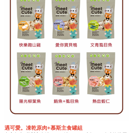
遇可愛。凍乾原肉+慕斯主食罐
組