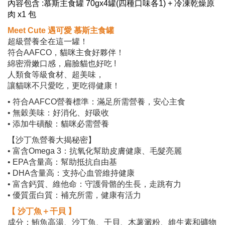
內容包含 :慕斯主食罐 70gx4罐(四種口味各1) + 冷凍乾燥原
肉 x1 包
Meet Cute 遇可愛 慕斯主食罐
超級營養全在這一罐！
符合AAFCO，貓咪主食好夥伴！
綿密滑嫩口感，扁臉貓也好吃 !
人類食等級食材、超美味，
讓貓咪不只愛吃，更吃得健康！
• 符合AAFCO營養標準：滿足所需營養，安心主食
• 無穀美味：好消化、好吸收
• 添加牛磺酸：貓咪必需營養
【沙丁魚營養大揭秘密】
• 富含Omega 3：抗氧化幫助皮膚健康、毛髮亮麗
• EPA含量高：幫助抵抗自由基
• DHA含量高：支持心血管維持健康
• 富含鈣質、維他命：守護骨骼的生長，走跳有力
• 優質蛋白質：補充所需，健康有活力
【 沙丁魚＋干貝 】
成分：鮪魚高湯、沙丁魚、干貝、木薯澱粉、維生素和礦物