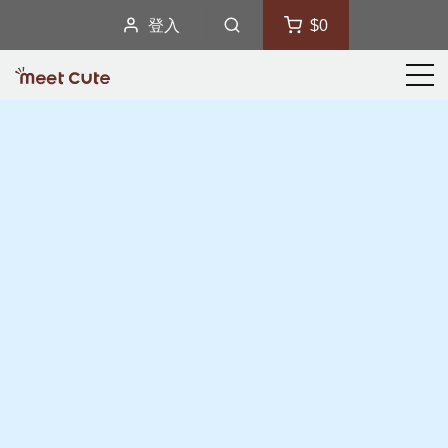
登入
$0
選
單