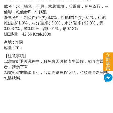
成分：水，鮪魚，干貝，木薯澱粉，瓜爾膠，鮪魚萃取，三
仙膠，維他命E，牛磺酸
營養分析：粗蛋白(至少) 8.0%，粗脂肪(至少) 0.1%，粗纖
維(最多)1.0%，灰分(最多) 3.0%，水分(最多) 92.0%，鈣
0.0037%，磷0.09%，鎂0.01%，鈉0.13%
ME熱量：42.66 Kcal/100g
產地 : 泰國
容量 : 70g
立
【注意事項】
即
1.罐頭於運送過程中，難免會因碰撞產生凹罐，如介意凹罐
購
者，請勿下單
買
2.鑑賞期並非試用期，若您需退換貨商品，必須是全新完整
包裝狀態。
加入購物車