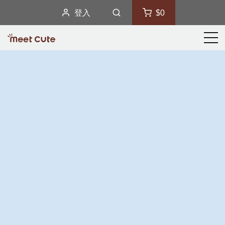
登入
$0
選
單