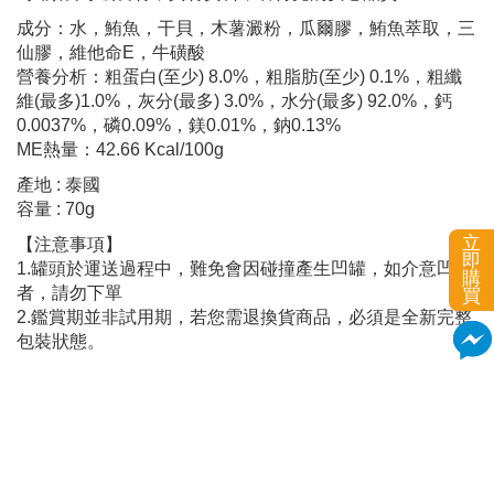
成分：水，鮪魚，干貝，木薯澱粉，瓜爾膠，鮪魚萃取，三
仙膠，維他命E，牛磺酸
營養分析：粗蛋白(至少) 8.0%，粗脂肪(至少) 0.1%，粗纖
維(最多)1.0%，灰分(最多) 3.0%，水分(最多) 92.0%，鈣
0.0037%，磷0.09%，鎂0.01%，鈉0.13%
ME熱量：42.66 Kcal/100g
產地 : 泰國
容量 : 70g
立
【注意事項】
即
1.罐頭於運送過程中，難免會因碰撞產生凹罐，如介意凹罐
購
者，請勿下單
買
2.鑑賞期並非試用期，若您需退換貨商品，必須是全新完整
包裝狀態。
加入購物車